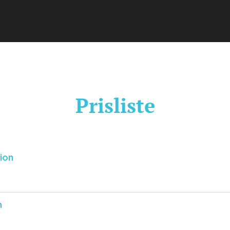
Prisliste
sion
n