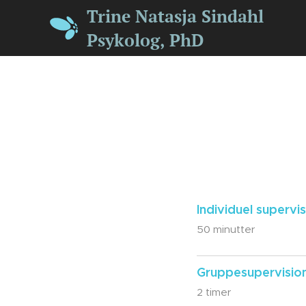
Trine Natasja Sindahl
Psykolog, PhD
Individuel supervi
50 minutter
Gruppesupervisio
2 timer